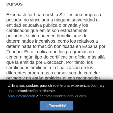
cursos
Execoach for Leardership S.L. es una empresa
privada, no vinculada a ninguna universidad o
entidad educativa pública o privada y los
certificados que emite son estrictamente
privados, si bien pueden beneficiarse de
determinados incentivos, como los relativos a
determinada formación bonificada en España por
Fundae. Esto implica que los programas no
tienen ningún tipo de certificación oficial más allá
que la emitida por Execoach. Por tanto, los
certificados emitidos a la finalización de los
diferentes programas o cursos son de carácter
privado y no están emitidos ni son reconocidos
por ningún ente público o privado más allá del
Utilizamos cookies para ofrecerle una experiencia óptima y
propio Execoach for Leadership S.L., por lo que
una comunicación pertinente.
la obtención del citado certificado no supone el
Más información
o
aceptar cookies individuales
.
reconocimiento o valoración positiva de los
programas realizados por ningún tercero
.
¡Entendido!