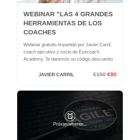
WEBINAR "LAS 4 GRANDES
HERRAMIENTAS DE LOS
COACHES
PROFESIONALES"
Webinar gratuito impartido por Javier Carril,
coach ejecutivo y socio de Execoach
Academy. Te daremos un código descuento
para el Master de Coaching ejecutivo y
Liderazgo transformador.
€150
€80
JAVIER CARRIL
Próximamente...