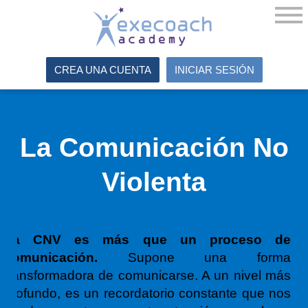
CREA UNA CUENTA
INICIAR SESIÓN
La Comunicación No
Violenta
La CNV es más que un proceso de
comunicación.
Supone una forma
transformadora de comunicarse.
A un nivel más
profundo, es un recordatorio constante que nos