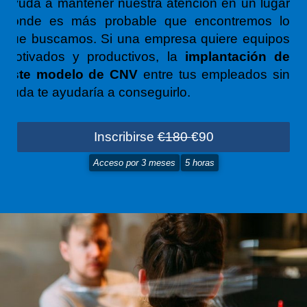
ayuda a mantener nuestra atención en un lugar
donde es más probable que encontremos lo
que buscamos.
Si una empresa quiere equipos
motivados y productivos, la
implantación de
este modelo de CNV
entre tus empleados sin
duda te ayudaría a conseguirlo.
Inscribirse
€180
€90
Acceso por
3 meses
5 horas