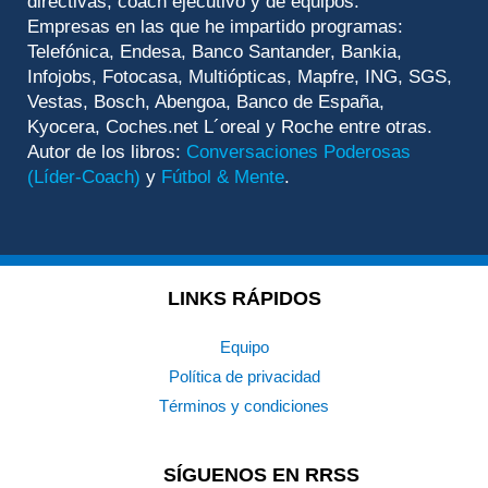
directivas, coach ejecutivo y de equipos.
Empresas en las que he impartido programas:
Telefónica, Endesa, Banco Santander, Bankia,
Infojobs, Fotocasa, Multiópticas, Mapfre, ING, SGS,
Vestas, Bosch, Abengoa, Banco de España,
Kyocera, Coches.net L´oreal y Roche entre otras.
Autor de los libros:
Conversaciones Poderosas
(Líder-Coach)
y
Fútbol & Mente
.
LINKS RÁPIDOS
Equipo
Política de privacidad
Términos y condiciones
SÍGUENOS EN RRSS